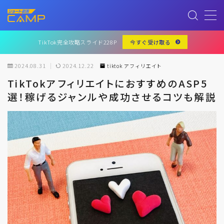
MENU
TikTok完全攻略スライド228P
今すぐ受け取る
2024.08.31
2024.12.22
tiktok アフィリエイト
記事一覧
TikTokアフィリエイトにおすすめのASP5
選！稼げるジャンルや成功させるコツも解説
YouTube
お問い合わせ