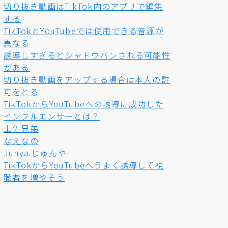
切り抜き動画はTikTok内のアプリで編集
する
TikTokとYouTubeでは使用できる音源が
異なる
誘導しすぎるとシャドウバンされる可能性
がある
切り抜き動画をアップする場合は本人の許
可をとる
TikTokからYouTubeへの誘導に成功した
インフルエンサーとは？
土佐兄弟
なえなの
Junya.じゅんや
TikTokからYouTubeへうまく誘導して視
聴者を増やそう