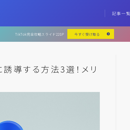
記事一
TikTok完全攻略スライド228P
今すぐ受け取る
beに誘導する方法3選！メリ