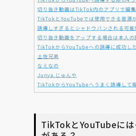
切り抜き動画はTikTok内のアプリで編
TikTokとYouTubeでは使用できる音
誘導しすぎるとシャドウバンされる可能
切り抜き動画をアップする場合は本人の
TikTokからYouTubeへの誘導に成
土佐兄弟
なえなの
Junya.じゅんや
TikTokからYouTubeへうまく誘導し
TikTokとYouTub
がある？